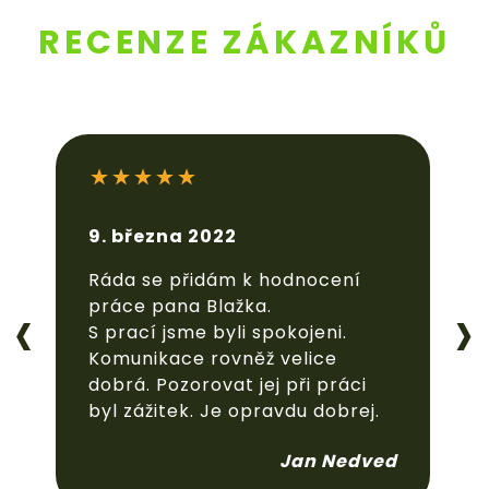
RECENZE ZÁKAZNÍKŮ
14. března 2022
S panem Blažkem jsme byli nad
‹
›
míru spokojeni. Komunikace,
odvedená práce, vše bylo
super. Mohu jen doporučit.
M