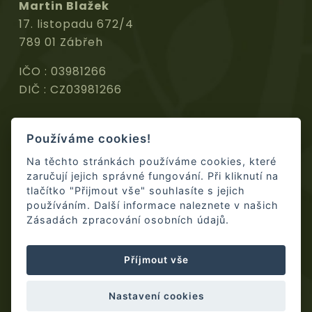
Martin Blažek
17. listopadu 672/4
789 01 Zábřeh
IČO : 03981266
DIČ : CZ03981266
RYCHLÝ KONTAKT
Používáme cookies!
Na těchto stránkách používáme cookies, které
+420 733 615 463
zaručují jejich správné fungování. Při kliknutí na
tlačítko "Přijmout vše" souhlasíte s jejich
martin@arboblazek.cz
používáním. Další informace naleznete v našich
Zásadách zpracování osobních údajů.
Kontatkní formulář
Příjmout vše
Nastavení cookies
Copyright © arboblazek.cz | Vytvořil
Web z