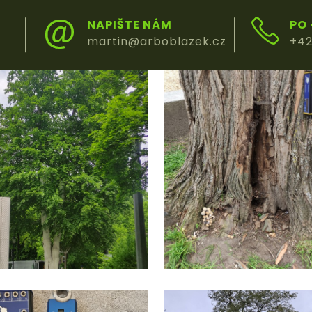
NAPIŠTE NÁM
PO 
ŠKY
martin@arboblazek.cz
+42