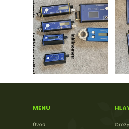
MENU
HLA
Úvod
Ořez